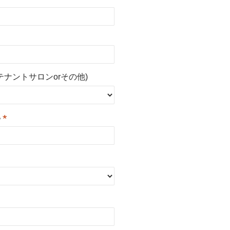
ナントサロンorその他)
*
？