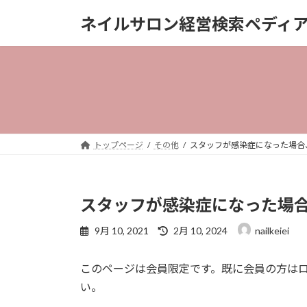
コ
ナ
ネイルサロン経営検索ペディ
ン
ビ
テ
ゲ
ン
ー
ツ
シ
へ
ョ
ス
ン
キ
に
ッ
移
トップページ
その他
スタッフが感染症になった場合、濃
プ
動
スタッフが感染症になった場合、
最
9月 10, 2021
2月 10, 2024
nailkeiei
終
更
このページは会員限定です。既に会員の方は
新
日
い。
時